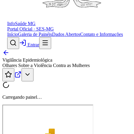
InfoSaúde
MG
Portal Oficial · SES-MG
Início
Galeria de Painéis
Dados Abertos
Contato e Informações
Entrar
Vigilância Epidemiológica
Olhares Sobre a Violência Contra as Mulheres
Carregando painel…